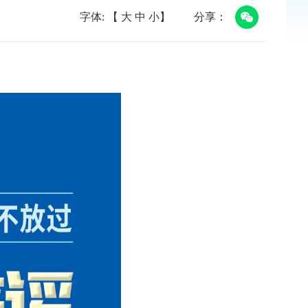
字体: 【
大
中
小
】
分享：