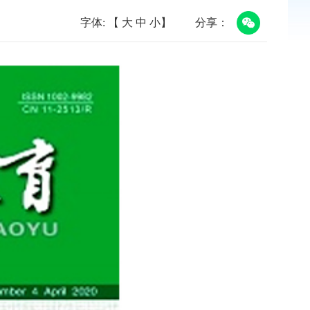
字体: 【
大
中
小
】
分享：