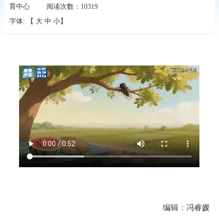
育中心
阅读次数：
10319
字体: 【
大
中
小
】
编辑：冯睿媛